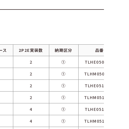
ース
2P2E実装数
納期区分
品番
2
①
TLHE0508WA
2
①
TLHM0508WA
2
①
TLHE0512WA
1
2
①
TLHM0512WA
4
①
TLHE0514WA
1
4
①
TLHM0514WA
1