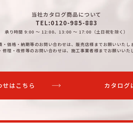
100A
PSCB
22
-
当社カタログ商品について
100A
PSCB
22
-
TEL:0120-985-883
100A
PSCB
24
10
承り時間
9:00 ～ 12:00、13:00 ～ 17:00
（土日祝を除く）
100A
PSCB
24
10
積・価格・納期等のお問い合わせは、
販売店様までお願いいたし
・修理・改修等のお問い合わせは、
施工事業者様までお願いいた
100A
PSCB
26
8
100A
PSCB
26
8
100A
PSCB
30
4
わせはこちら
カタログ
100A
PSCB
30
4
100A
PSCB
34
-
100A
PSCB
34
-
100A
PSCB
36
8