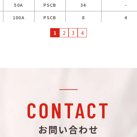
50A
PSCB
34
-
100A
PSCB
8
4
100A
PSCB
8
4
1
2
3
4
100A
PSCB
10
2
100A
PSCB
10
2
100A
PSCB
12
-
100A
PSCB
12
-
100A
PSCB
14
8
CONTACT
100A
PSCB
14
8
100A
PSCB
18
4
お問い合わせ
100A
PSCB
18
4