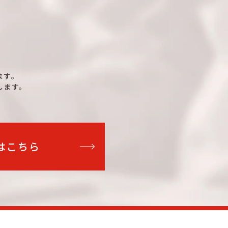
4
①
TLHE1022WA
1
4
①
TLHM1022WA
1
6
①
TLHE1024WA
1
6
①
TLHM1024WA
1
ます。
します。
6
①
TLHE1026WA
1
6
①
TLHM1026WA
1
6
①
TLHE1030WA
1
はこちら
6
①
TLHM1030WA
1
6
①
TLHE1034WA
1
6
①
TLHM1034WA
1
6
①
TLHE1036WA
2