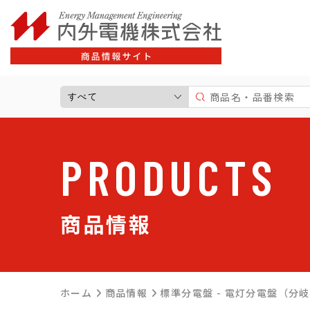
サポート情報一覧
よ
商品情報一覧
高圧受電設備
標準分電盤
PRODUCTS
制御盤・警報盤
住宅用分電盤
キャビネット
商品情報
プラスチックボックス
パーツ
太陽光発電関連商品
ホーム
商品情報
標準分電盤 - 電灯分電盤（分