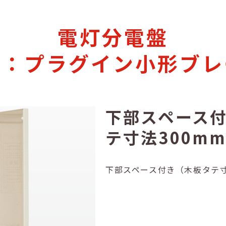
電灯分電盤
岐：プラグイン小形ブレ
下部スペース
テ寸法300m
下部スペース付き（木板タテ寸