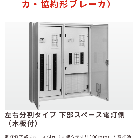
カ・協約形ブレーカ）
左右分割タイプ 下部スペース電灯側
（木板付）
電灯側下部スペース付き（木板タテ寸法300mm）の電灯動