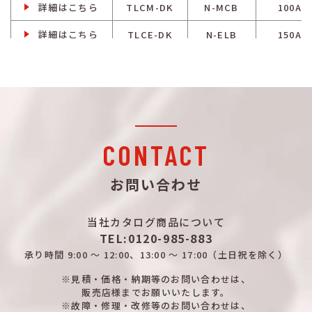
詳細はこちら
TLCM-DK
N-MCB
100A
詳細はこちら
TLCE-DK
N-ELB
150A
詳細はこちら
TLCM-DK
N-MCB
150A
詳細はこちら
TLCE-DK
N-ELB
150A
詳細はこちら
TLCM-DK
N-MCB
150A
詳細はこちら
TLCE-DK
N-ELB
150A
CONTACT
詳細はこちら
TLCM-DK
N-MCB
150A
お問い合わせ
詳細はこちら
TLCE-DK
N-ELB
150A
当社カタログ商品について
詳細はこちら
TLCM-DK
N-MCB
150A
TEL:0120-985-883
詳細はこちら
TLCE-DK
N-ELB
150A
承り時間
9:00 ～ 12:00、13:00 ～ 17:00
（土日祝を除く）
詳細はこちら
※見積・価格・納期等のお問い合わせは、
TLCM-DK
N-MCB
150A
販売店様までお願いいたします。
※故障・修理・改修等のお問い合わせは、
詳細はこちら
TLCE-DK
N-ELB
200A