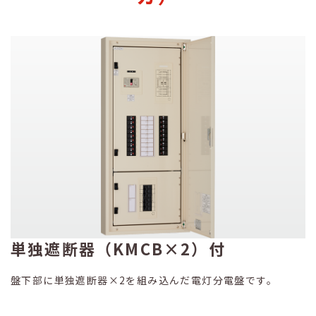
単独遮断器（KMCB×2）付
盤下部に単独遮断器×2を組み込んだ電灯分電盤です。