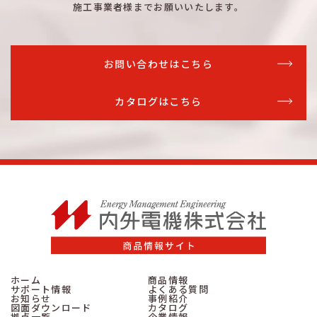
施工事業者様までお願いいたします。
詳細はこちら
TLCM-DK
N-MCB
200A
詳細はこちら
TLCE-DK
N-ELB
200A
お問い合わせはこちら
詳細はこちら
TLCM-DK
N-MCB
200A
カタログはこちら
詳細はこちら
TLCE-DK
N-ELB
200A
詳細はこちら
TLCM-DK
N-MCB
200A
詳細はこちら
TLCE-DK
N-ELB
200A
詳細はこちら
TLCM-DK
N-MCB
200A
詳細はこちら
TLCE-DK
N-ELB
250A
詳細はこちら
TLCM-DK
N-MCB
250A
詳細はこちら
TLCE-DK
N-ELB
250A
ホーム
商品情報
サポート情報
よくある質問
詳細はこちら
TLCM-DK
N-MCB
250A
お知らせ
事例紹介
図面ダウンロード
カタログ
拠点一覧
企業情報