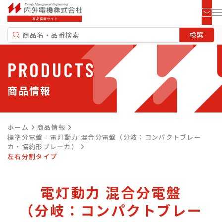
PRODUCTS
商品情報
ホーム
商品情報
標準分電盤 - 電灯動力 混合分電盤（分岐：コンパクトブレー
カ・協約形ブレーカ）
左右分割タイプ
電灯動力 混合分電盤
（分岐：コンパクトブレー