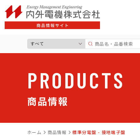
サポート情報一覧
よ
商品情報一覧
高圧受電設備
標準分電盤
PRODUCTS
制御盤・警報盤
住宅用分電盤
キャビネット
商品情報
プラスチックボックス
パーツ
太陽光発電関連商品
ホーム
商品情報
標準分電盤 - 接地端子盤