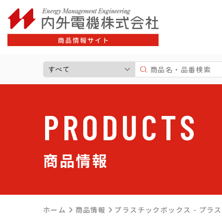
サポート情報一覧
よ
商品情報一覧
高圧受電設備
標準分電盤
PRODUCTS
制御盤・警報盤
住宅用分電盤
キャビネット
商品情報
プラスチックボックス
パーツ
太陽光発電関連商品
ホーム
商品情報
プラスチックボックス - プラ