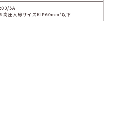
200/5A
2
※高圧入線サイズKIP60mm
以下