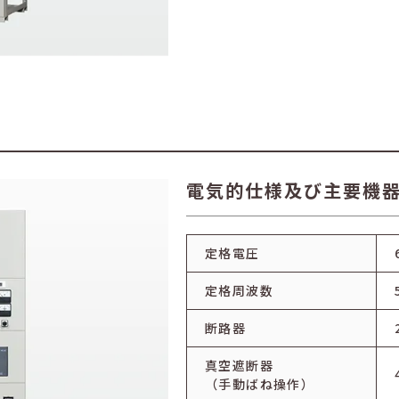
電気的仕様及び主要機
定格電圧
定格周波数
断路器
真空遮断器
（手動ばね操作）