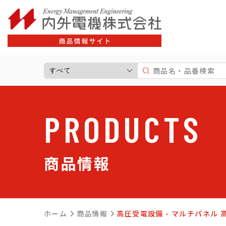
サポート情報一覧
よ
商品情報一覧
高圧受電設備
標準分電盤
PRODUCTS
制御盤・警報盤
住宅用分電盤
キャビネット
商品情報
プラスチックボックス
パーツ
太陽光発電関連商品
ホーム
商品情報
高圧受電設備 - マルチパネル