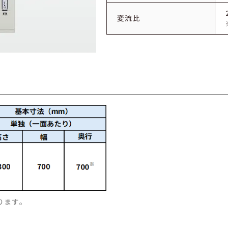
変流比
ります。