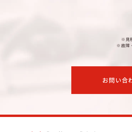
※見
※故障
お問い合