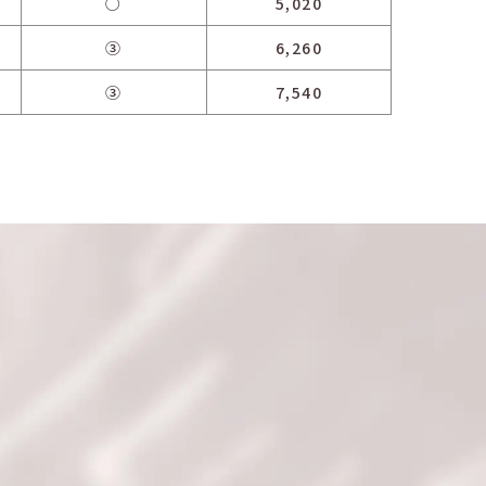
○
5,020
③
6,260
③
7,540