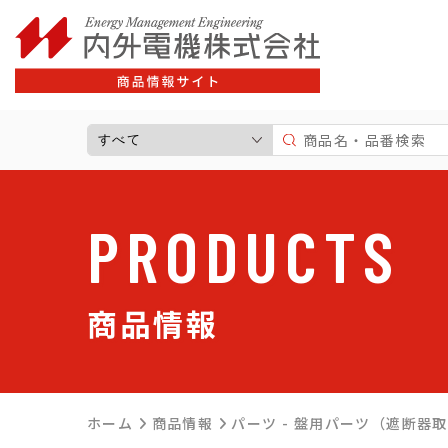
サポート情報一覧
よ
商品情報一覧
高圧受電設備
標準分電盤
PRODUCTS
制御盤・警報盤
住宅用分電盤
キャビネット
商品情報
プラスチックボックス
パーツ
太陽光発電関連商品
ホーム
商品情報
パーツ - 盤用パーツ（遮断器