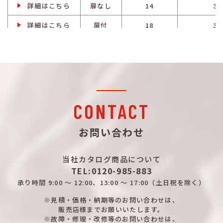
詳細はこちら
扉なし
14
3
詳細はこちら
扉付
18
3
詳細はこちら
扉なし
18
3
詳細はこちら
扉付
18
3
詳細はこちら
扉なし
18
3
詳細はこちら
扉付
18
3
CONTACT
詳細はこちら
扉なし
18
3
お問い合わせ
詳細はこちら
扉付
22
3
当社カタログ商品について
詳細はこちら
扉なし
22
3
TEL:0120-985-883
詳細はこちら
扉付
22
3
承り時間
9:00 ～ 12:00、13:00 ～ 17:00
（土日祝を除く）
詳細はこちら
※見積・価格・納期等のお問い合わせは、
扉なし
22
3
販売店様までお願いいたします。
※故障・修理・改修等のお問い合わせは、
詳細はこちら
扉付
26
3