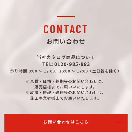
詳細はこちら
100
1000
315
11
詳細はこちら
100
1000
315
11
詳細はこちら
100
1200
315
12
CONTACT
詳細はこちら
100
1200
315
12
お問い合わせ
詳細はこちら
100
600
250
6
当社カタログ商品について
詳細はこちら
100
600
250
6
TEL:0120-985-883
詳細はこちら
100
700
250
6
承り時間
9:00 ～ 12:00、13:00 ～ 17:00
（土日祝を除く）
詳細はこちら
※見積・価格・納期等のお問い合わせは、
100
700
250
6
販売店様までお願いいたします。
※故障・修理・改修等のお問い合わせは、
詳細はこちら
100
800
250
7
施工事業者様までお願いいたします。
詳細はこちら
100
800
250
7
詳細はこちら
100
900
250
8
お問い合わせはこちら
詳細はこちら
100
900
250
8