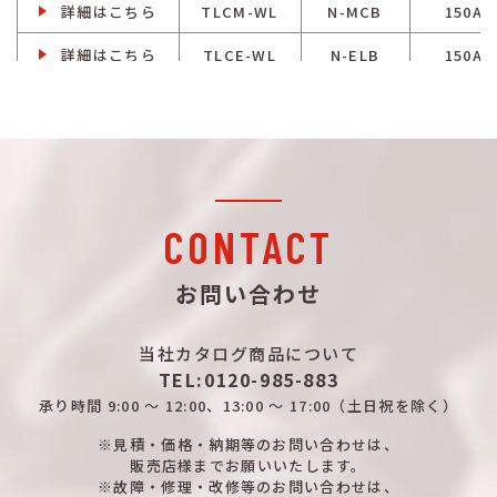
詳細はこちら
TLCM-WL
N-MCB
150A
詳細はこちら
TLCE-WL
N-ELB
150A
詳細はこちら
TLCM-WL
N-MCB
150A
詳細はこちら
TLCE-WL
N-ELB
150A
詳細はこちら
TLCM-WL
N-MCB
150A
詳細はこちら
TLCE-WL
N-ELB
200A
CONTACT
詳細はこちら
TLCM-WL
N-MCB
200A
お問い合わせ
詳細はこちら
TLCE-WL
N-ELB
200A
当社カタログ商品について
詳細はこちら
TLCM-WL
N-MCB
200A
TEL:0120-985-883
詳細はこちら
TLCE-WL
N-ELB
200A
承り時間
9:00 ～ 12:00、13:00 ～ 17:00
（土日祝を除く）
詳細はこちら
※見積・価格・納期等のお問い合わせは、
TLCM-WL
N-MCB
200A
販売店様までお願いいたします。
※故障・修理・改修等のお問い合わせは、
詳細はこちら
TLCE-WL
N-ELB
200A