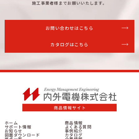
施工事業者様までお願いいたします。
詳細はこちら
TLCM-WL
N-MCB
200A
詳細はこちら
TLCE-WL
N-ELB
250A
お問い合わせはこちら
詳細はこちら
TLCM-WL
N-MCB
250A
カタログはこちら
詳細はこちら
TLCE-WL
N-ELB
250A
詳細はこちら
TLCM-WL
N-MCB
250A
詳細はこちら
TLCE-WL
N-ELB
250A
詳細はこちら
TLCM-WL
N-MCB
250A
詳細はこちら
TLCE-WL
N-ELB
250A
詳細はこちら
TLCM-WL
N-MCB
250A
ホーム
商品情報
サポート情報
よくある質問
お知らせ
事例紹介
図面ダウンロード
カタログ
拠点一覧
企業情報