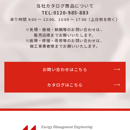
当社カタログ商品について
詳細はこちら
500
300
100
鉄製
TEL:0120-985-883
詳細はこちら
600
300
100
木製
承り時間
9:00 ～ 12:00、13:00 ～ 17:00
（土日祝を除く）
※見積・価格・納期等のお問い合わせは、
詳細はこちら
600
300
100
木製
販売店様までお願いいたします。
※故障・修理・改修等のお問い合わせは、
詳細はこちら
600
300
100
鉄製
施工事業者様までお願いいたします。
詳細はこちら
600
300
100
鉄製
詳細はこちら
300
350
100
木製
お問い合わせはこちら
詳細はこちら
300
350
100
木製
カタログはこちら
詳細はこちら
300
350
100
鉄製
詳細はこちら
300
350
100
鉄製
詳細はこちら
300
400
100
木製
詳細はこちら
300
400
100
木製