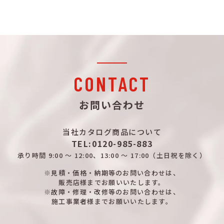
詳細はこちら
MPKM-PL
MCCB
100AF/
詳細はこちら
MPKM-PL
MCCB
100AF/
詳細はこちら
MPKM-PL
MCCB
150AF/
詳細はこちら
MPKM-PL
MCCB
150AF/
CONTACT
詳細はこちら
MPKM-PL
MCCB
150AF/
お問い合わせ
詳細はこちら
MPKM-PL
MCCB
150AF/
当社カタログ商品について
詳細はこちら
MPKM-PL
MCCB
150AF/
TEL:0120-985-883
承り時間
9:00 ～ 12:00、13:00 ～ 17:00
（土日祝を除く）
※見積・価格・納期等のお問い合わせは、
販売店様までお願いいたします。
※故障・修理・改修等のお問い合わせは、
施工事業者様までお願いいたします。