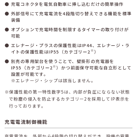
充電コネクタを電気自動車に挿し込むだけの簡単操作
外部信号にて充電電流を4段階切り替えできる機能を標準
装備
オプションで充電時間を制限するタイマーの取り付けが
可能
エレナージ・プラスの保護性能はIP44、エレナージ・ラ
※
イトの保護性能はIP55（カテゴリー2
）
別売の専用架台を使うことで、壁掛形の充電器を
※
IP55（カテゴリー2
）かつ前面保守可能な自立形として
設置が可能です。
※エレナージ・シップは該当しません。
保護性能の第一特性数字5は、内部が負圧にならない状態
で粉塵の侵入を防止するカテゴリー2を採用してIP表示を
行っております。
充電電流制御機能
充電電流を、外部から4段階の切り替えができ、設備の容量