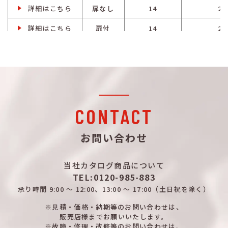
詳細はこちら
扉なし
14
2
詳細はこちら
扉付
14
2
詳細はこちら
扉なし
14
2
詳細はこちら
扉付
18
2
詳細はこちら
扉なし
18
2
詳細はこちら
扉付
18
2
CONTACT
詳細はこちら
扉なし
18
2
お問い合わせ
詳細はこちら
扉付
18
2
当社カタログ商品について
詳細はこちら
扉なし
18
2
TEL:0120-985-883
詳細はこちら
扉付
18
2
承り時間
9:00 ～ 12:00、13:00 ～ 17:00
（土日祝を除く）
詳細はこちら
※見積・価格・納期等のお問い合わせは、
扉なし
18
2
販売店様までお願いいたします。
※故障・修理・改修等のお問い合わせは、
詳細はこちら
扉付
22
2